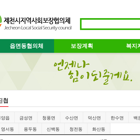
읍면동협의체
보장계획
복지
진첩
봉양읍
금성면
청풍면
수산면
덕산면
한수면
백
영서동
용두동
신백동
청전동
화산동