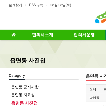
즐겨찾기
RSS 구독
08월 08일(토)
협의체소개
협의체운영
읍면동 사진첩
읍면동 사
Category
읍면동 공지사항
전체
읍면동 자료실
남현동
읍면동 사진첩