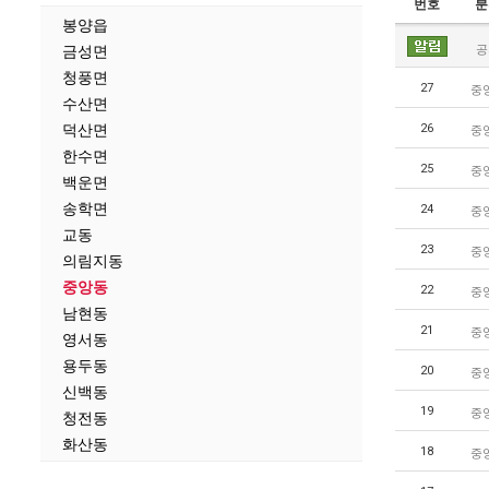
번호
분
봉양읍
금성면
공
청풍면
중
27
수산면
덕산면
중
26
한수면
중
25
백운면
송학면
중
24
교동
중
23
의림지동
중앙동
중
22
남현동
중
21
영서동
용두동
중
20
신백동
중
19
청전동
화산동
중
18