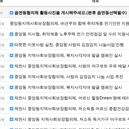
류
제목
읍면동협의체 활동사진을 게시해주세요.(분류 읍면동선택필수)
지
중앙동지역사회보장협의체, ㈜건주와 함께 취약계층 전기안전 지
앙동
중앙동 지사협, 취약계층 노후주택 전기 안전점검 및 수리 지원
앙동
따뜻한 이웃사랑 실천, 중앙동‘사랑의 김장김치 나눔사업’진행
앙동
중앙동 지역사회보장협의체, 복지사각지대 발굴 캠페인 실시
앙동
제천시 중앙동지역사회보장협의체, 사랑의 야구르트·우유 배달 
앙동
중앙동 지역사회보장협의체, 사랑의 김장김치 나눔 사업 추진
앙동
중앙동 지역사회보장협의체, 복지사각지대 발굴 캠페인 실시
앙동
제천시 중앙동지역사회보장협의체, 어르신 힐링Dream‘원예 테라
앙동
제천시 중앙동지역사회보장협의체, 저소득층 어르신 종합건강검
앙동
제천시 중앙동 지역사회보장협의체, 저소득 독거가구 야구르트·우
앙동