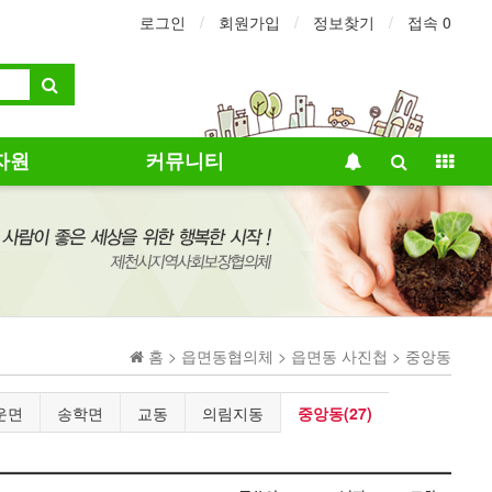
로그인
회원가입
정보찾기
접속 0
자원
커뮤니티
홈 > 읍면동협의체 > 읍면동 사진첩 > 중앙동
운면
송학면
교동
의림지동
중앙동(27)