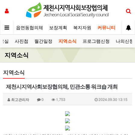
체운영
읍면동협의체
보장계획
복지자원
커뮤니티
료실
사진첩
월간일정
지역소식
프로그램신청
나의신청
지역소식
지역소식
제천시지역사회보장협의체, 민관소통 워크숍 개최
최고관리자
0
1,753
2024.09.30 13:15