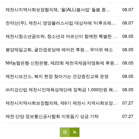
제천시지역사회보장협의체, '올(ALL)봄사업' 돌봄 종…
08.07
천약선(주), 제천시 영양플러스사업 대상자에 '티후프레…
08.07
제천시청소년꿈뜨락, 청소년과 어르신이 함께한 특별한 영…
08.05
봉양제일교회, 골안경로당에 에어컨 후원… 무더위 해소
08.05
NH농협은행·신한은행, 제22회 제천국제음악영화제 후원…
08.05
제천시보건소, 복지 현장 찾아가는 건강증진교육 운영
08.05
㈜지강산업 제천시인재육성재단에 장학금 1,000만원 쾌…
08.05
제천시지역사회보장협의체, 제6기 제천시 지역사회보장계획…
07.27
제천·단양 정보통신공사협회 이웃돕기 성금 기탁
07.27