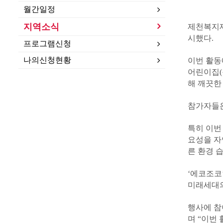
월간일정
지역소식
제천복지재
시했다.
프로그램신청
나의신청현황
이번 활동
어린이집(
해 깨끗한
참가자들은
특히 이번
요성을 자
른 환경 
‘에코조코
미래세대의
행사에 참
며 “이번