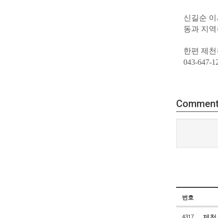
신길순 이
동과 지역
한편 제천
043-647
Commen
번호
제천
4317