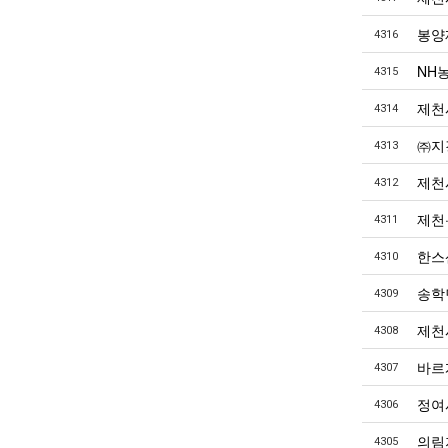
봉양
4316
NH
4315
제천
4314
㈜지
4313
제천
4312
제천
4311
한스
4310
송학
4309
제천
4308
바르
4307
정여
4306
의림
4305