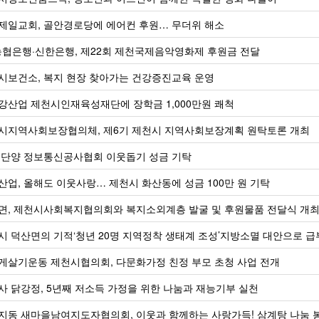
제일교회, 골안경로당에 에어컨 후원… 무더위 해소
농협은행·신한은행, 제22회 제천국제음악영화제 후원금 전달
시보건소, 복지 현장 찾아가는 건강증진교육 운영
강산업 제천시인재육성재단에 장학금 1,000만원 쾌척
시지역사회보장협의체, 제6기 제천시 지역사회보장계획 원탁토론 개최
·단양 정보통신공사협회 이웃돕기 성금 기탁
산업, 올해도 이웃사랑… 제천시 화산동에 성금 100만 원 기탁
면, 제천시사회복지협의회와 복지소외계층 발굴 및 후원물품 전달식 개
시 덕산면의 기적‘청년 20명 지역정착 생태계 조성’지방소멸 대안으로 
게살기운동 제천시협의회, 다문화가정 친정 부모 초청 사업 전개
사 닭강정, 5년째 저소득 가정을 위한 나눔과 재능기부 실천
지동 새마을남여지도자협의회, 이웃과 함께하는 사랑가득! 삼계탕 나눔 