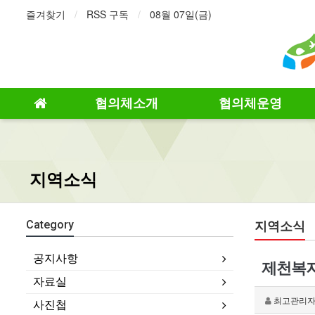
즐겨찾기
RSS 구독
08월 07일(금)
협의체소개
협의체운영
지역소식
지역소식
Category
공지사항
제천복지
자료실
최고관리
사진첩