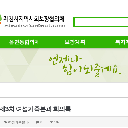
읍면동협의체
보장계획
복지
년 제3차 여성가족분과 회의록
여성가족분과
0
194