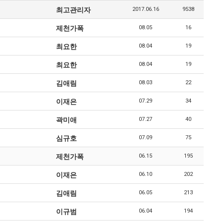
최고관리자
2017.06.16
9538
제천가폭
08.05
16
최요한
08.04
19
최요한
08.04
19
김애림
08.03
22
이재은
07.29
34
곽미애
07.27
40
심규호
07.09
75
제천가폭
06.15
195
이재은
06.10
202
김애림
06.05
213
이규범
06.04
194