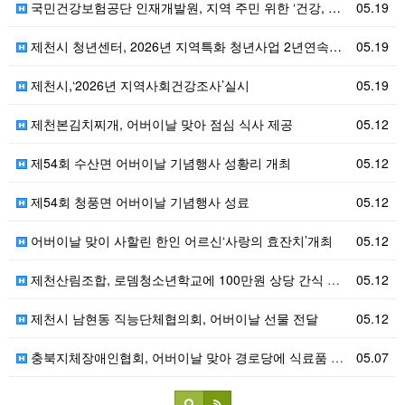
국민건강보험공단 인재개발원, 지역 주민 위한 ‘건강, …
05.19
제천시 청년센터, 2026년 지역특화 청년사업 2년연속…
05.19
제천시,‘2026년 지역사회건강조사’실시
05.19
제천본김치찌개, 어버이날 맞아 점심 식사 제공
05.12
제54회 수산면 어버이날 기념행사 성황리 개최
05.12
제54회 청풍면 어버이날 기념행사 성료
05.12
어버이날 맞이 사할린 한인 어르신‘사랑의 효잔치’개최
05.12
제천산림조합, 로뎀청소년학교에 100만원 상당 간식 후…
05.12
제천시 남현동 직능단체협의회, 어버이날 선물 전달
05.12
충북지체장애인협회, 어버이날 맞아 경로당에 식료품 기탁
05.07