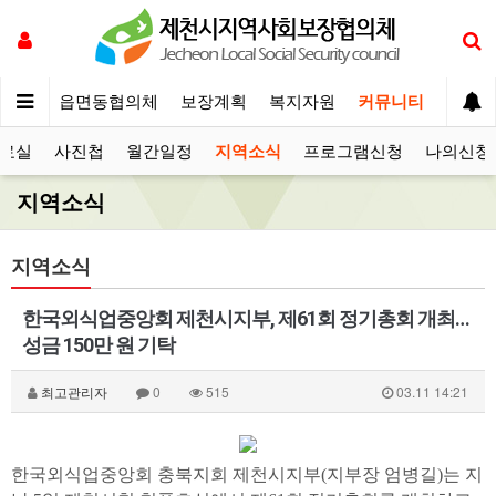
체운영
읍면동협의체
보장계획
복지자원
커뮤니티
료실
사진첩
월간일정
지역소식
프로그램신청
나의신청
지역소식
지역소식
한국외식업중앙회 제천시지부, 제61회 정기총회 개최…
성금 150만 원 기탁
최고관리자
0
515
03.11 14:21
한국외식업중앙회 충북지회 제천시지부(지부장 엄병길)는 지