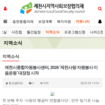
체운영
읍면동협의체
보장계획
복지자원
커뮤니티
료실
사진첩
월간일정
지역소식
프로그램신청
나의신청
지역소식
지역소식
제천시종합자원봉사센터, 2026 ‘제천사랑 자원봉사 이
음운동’ 대장정 시작
최고관리자
0
639
02.09 13:04
첫 번째 주자 ‘사랑의 빵굼터 연합봉사단’, 만두 빚기로 나눔