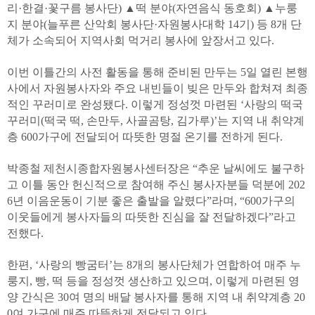
리·한결·꽃구름 봉사단) ▲떡 분야(자연음식 동호회) ▲누룽
지 분야(늘푸른 산악회 봉사단·자원봉사대학 14기) 등 8개 단
체가 소속되어 지역사회 먹거리 봉사에 앞장서고 있다.
이번 이틀간의 사전 활동을 통해 준비된 만두는 5일 열린 본행
사에서 자원봉사자와 주요 내빈들이 빚은 만두와 합쳐져 최종
적인 꾸러미로 완성됐다. 이렇게 정성껏 마련된 ‘사랑의 떡국
꾸러미(떡국 떡, 손만두, 사골곰탕, 김가루)’는 지역 내 취약계
층 600가구에 전달되어 따뜻한 명절 온기를 전하게 된다.
박종철 제천시종합자원봉사센터장은 “추운 날씨에도 불구하
고 이틀 동안 헌신적으로 참여해 주신 봉사자분들 덕분에 202
6년 이음운동이 기분 좋은 출발을 알렸다”라며, “600가구의
이웃들에게 봉사자들의 따뜻한 진심을 잘 전달하겠다”라고
전했다.
한편, ‘사랑의 빵굼터’는 8개의 봉사단체가 연합하여 매주 누
룽지, 빵, 떡 등을 정성껏 생산하고 있으며, 이렇게 마련된 영
양 간식은 30여 명의 배달 봉사자를 통해 지역 내 취약계층 20
0여 가구에 매주 따뜻하게 전달되고 있다.