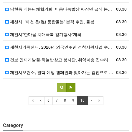
남현동 직능단체협의회, 이음나눔밥상 짜장면 급식 봉사 …
03.30
제천시, ‘제천 온(溫) 통합돌봄‘ 본격 추진, 돌봄 …
03.30
제천시“한마음 치매극복 걷기행사”개최
03.30
제천시가족센터, 2026년 외국인주민 정착지원사업 수행…
03.30
건보 인재개발원-하늘반창고 봉사단, 취약계층 집수리 봉…
03.30
제천시보건소, 결핵 예방 캠페인과 찾아가는 검진으로 결…
03.30
6
7
8
9
10
Category