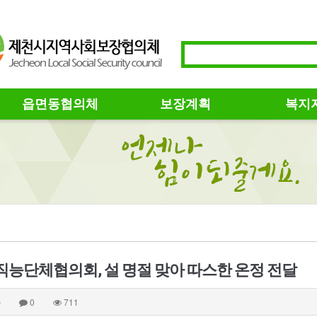
읍면동협의체
보장계획
복지
직능단체협의회, 설 명절 맞아 따스한 온정 전달
자
0
711