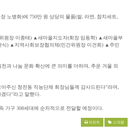
병화)에 750만 원 상당의 물품(쌀, 라면, 참치세트,
위원장 이종태) ▲새마을지도자(회장 임동학) ▲새마을부
관식) ▲지역사회보장협의체(민간위원장 이건희) ▲주민
천과 나눔 문화 확산에 큰 의미를 더하며, 추운 겨울 외
모아주신 청전동 직능단체 회장님들께 감사드린다”라며,
하겠다”라고 말했다.
 가구 308세대에 순차적으로 전달할 예정이다.
프린트
스크랩