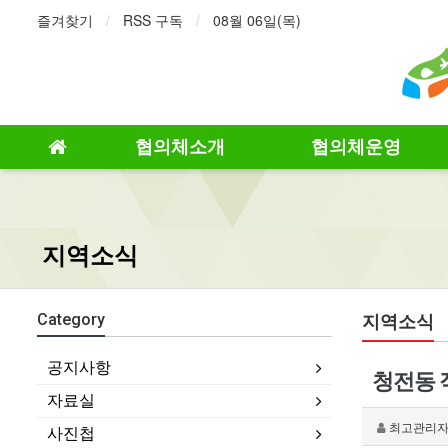
즐겨찾기
RSS 구독
08월 06일(목)
협의체소개
협의체운영
지역소식
지역소식
Category
공지사항
청전동 
자료실
최고관리
사진첩