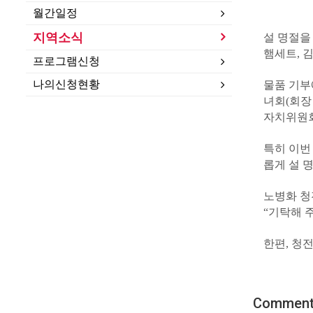
월간일정
지역소식
설 명절을
햄세트, 김
프로그램신청
나의신청현황
물품 기부
녀회(회장
자치위원회
특히 이번
롭게 설 
노병화 청
“기탁해 
한편, 청
Commen