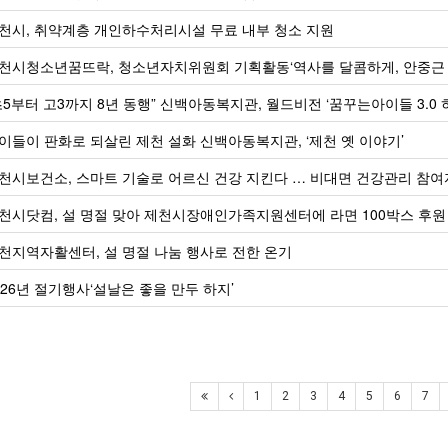
천시, 취약계층 개인하수처리시설 무료 내부 청소 지원
천시청소년꿈뜨락, 청소년자치위원회 기획활동‘역사를 달콤하게, 안중근 
초5부터 고3까지 8년 동행” 신백아동복지관, 월드비전 ‘꿈꾸는아이들 3.0
이들이 판화로 되살린 제천 설화 신백아동복지관, ‘제천 옛 이야기’
천시보건소, 스마트 기술로 어르신 건강 지킨다 … 비대면 건강관리 참여
천시닷컴, 설 명절 맞아 제천시장애인가족지원센터에 라면 100박스 후원
천지역자활센터, 설 명절 나눔 행사로 전한 온기
026년 절기행사‘설날은 좋을 만두 하지’
1
2
3
4
5
6
7